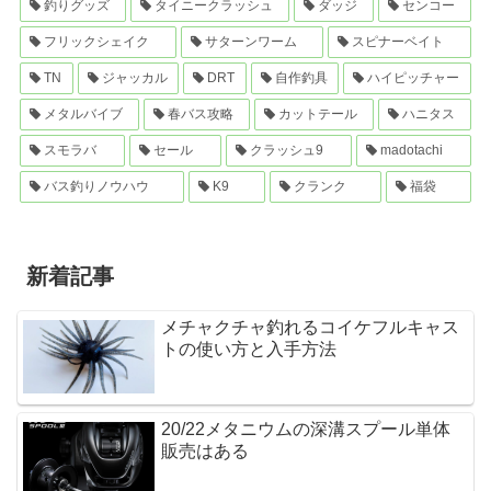
釣りグッズ
タイニークラッシュ
ダッジ
センコー
フリックシェイク
サターンワーム
スピナーベイト
TN
ジャッカル
DRT
自作釣具
ハイピッチャー
メタルバイブ
春バス攻略
カットテール
ハニタス
スモラバ
セール
クラッシュ9
madotachi
バス釣りノウハウ
K9
クランク
福袋
新着記事
メチャクチャ釣れるコイケフルキャス
トの使い方と入手方法
20/22メタニウムの深溝スプール単体
販売はある