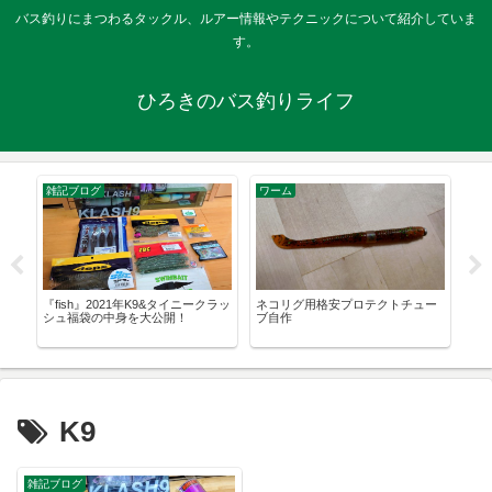
バス釣りにまつわるタックル、ルアー情報やテクニックについて紹介していま
す。
ひろきのバス釣りライフ
雑記ブログ
ワーム
テ
マ
『fish』2021年K9&タイニークラッ
ネコリグ用格安プロテクトチュー
バ
悪
シュ福袋の中身を大公開！
ブ自作
ン
K9
雑記ブログ