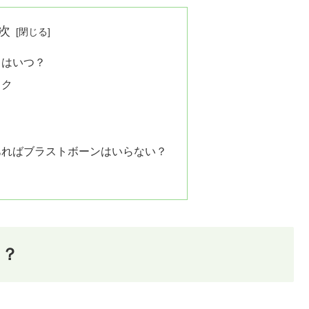
次
日はいつ？
ック
あればブラストボーンはいらない？
つ？