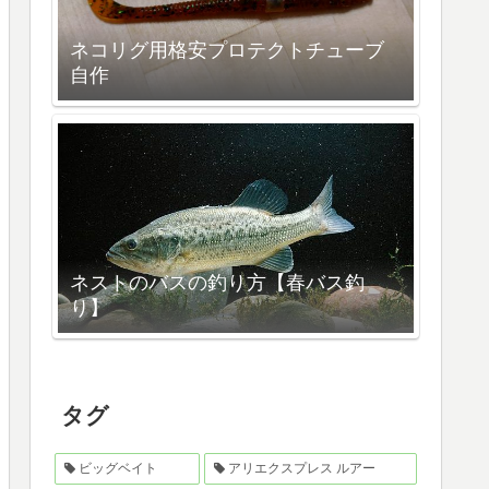
ネコリグ用格安プロテクトチューブ
自作
ネストのバスの釣り方【春バス釣
り】
タグ
ビッグベイト
アリエクスプレス ルアー