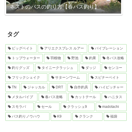
ネストのバスの釣り方【春バス釣り】
タグ
ビッグベイト
アリエクスプレス ルアー
バイブレーション
トップウォーター
羽根物
野池
釣果
冬バス攻略
釣りグッズ
タイニークラッシュ
ダッジ
センコー
フリックシェイク
サターンワーム
スピナーベイト
TN
ジャッカル
DRT
自作釣具
ハイピッチャー
メタルバイブ
春バス攻略
カットテール
ハニタス
スモラバ
セール
クラッシュ9
madotachi
バス釣りノウハウ
K9
クランク
福袋