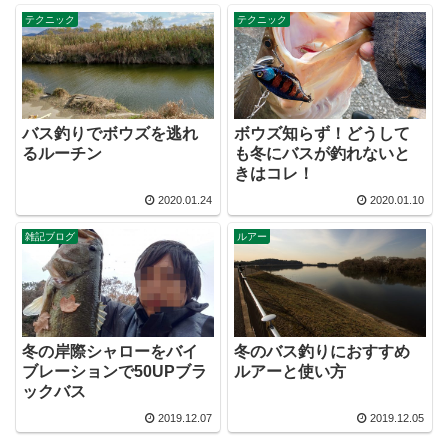
テクニック
テクニック
バス釣りでボウズを逃れ
ボウズ知らず！どうして
るルーチン
も冬にバスが釣れないと
きはコレ！
2020.01.24
2020.01.10
雑記ブログ
ルアー
冬の岸際シャローをバイ
冬のバス釣りにおすすめ
ブレーションで50UPブラ
ルアーと使い方
ックバス
2019.12.07
2019.12.05