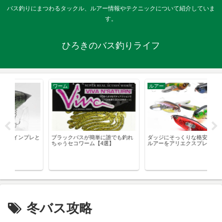
バス釣りにまつわるタックル、ルアー情報やテクニックについて紹介していま
す。
ひろきのバス釣りライフ
ワーム
ルアー
雑
レと
ブラックバスが簡単に誰でも釣れ
ダッジにそっくりな格安ハネモノ
ダ
ちゃうセコワーム【4選】
ルアーをアリエクスプレスで発見
冬バス攻略