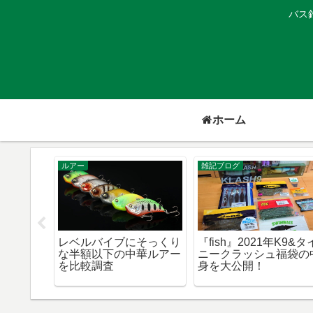
バス
ホーム
テクニック
雑記ブログ
ローラー、Nzクロ
バス釣りでボウズを逃れ
冬(1月)の
Jrのウイング(羽)
るルーチン
ングセンタ
手方法