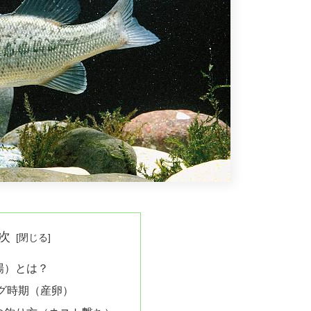
次
場）とは？
グ時期（産卵）