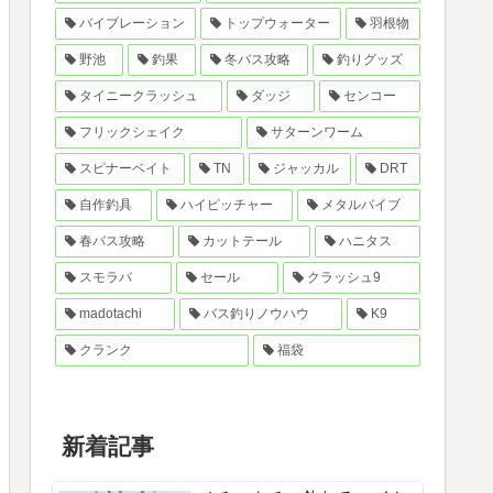
バイブレーション
トップウォーター
羽根物
野池
釣果
冬バス攻略
釣りグッズ
タイニークラッシュ
ダッジ
センコー
フリックシェイク
サターンワーム
スピナーベイト
TN
ジャッカル
DRT
自作釣具
ハイピッチャー
メタルバイブ
春バス攻略
カットテール
ハニタス
スモラバ
セール
クラッシュ9
madotachi
バス釣りノウハウ
K9
クランク
福袋
新着記事