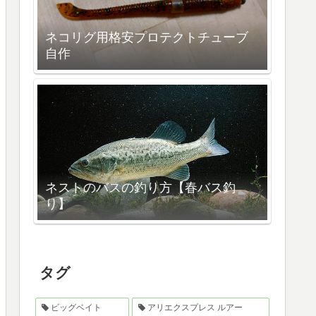
ネコリグ用格安プロテクトチューブ
自作
ネストのバスの釣り方【春バス釣
り】
タグ
ビッグベイト
アリエクスプレス ルアー