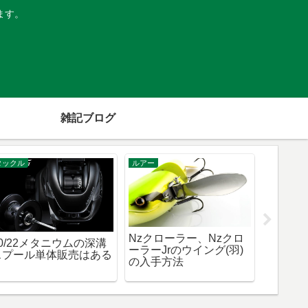
ます。
雑記ブログ
雑記ブログ
ルアー
大量に
秋から冬の変わり目のバ
『ナギサ65spインプ
！
ス釣りはまだまだ中層狙
レ』I字系 NAGISA65SP
いでOK