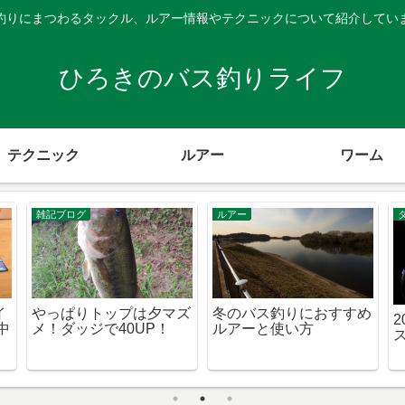
釣りにまつわるタックル、ルアー情報やテクニックについて紹介してい
ひろきのバス釣りライフ
テクニック
ルアー
ワーム
雑記ブログ
雑記ブログ
水藻フィッシ
ダッジ スケベピンクカ
サターンワームが
ー釣果
ラー入魂
135円～で売ってた